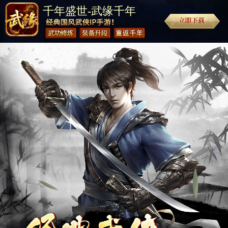
千年盛世-武缘千年